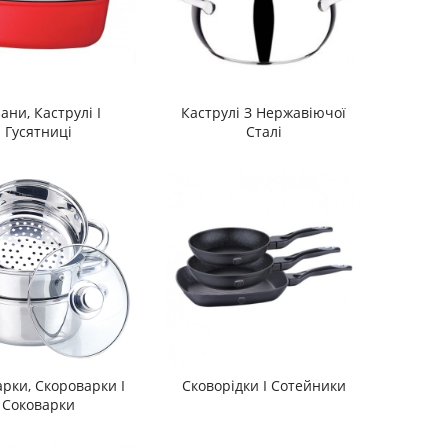
ани, Каструлі І
Каструлі З Нержавіючої
Гусятниці
Сталі
рки, Скороварки І
Сковорідки І Сотейники
Соковарки