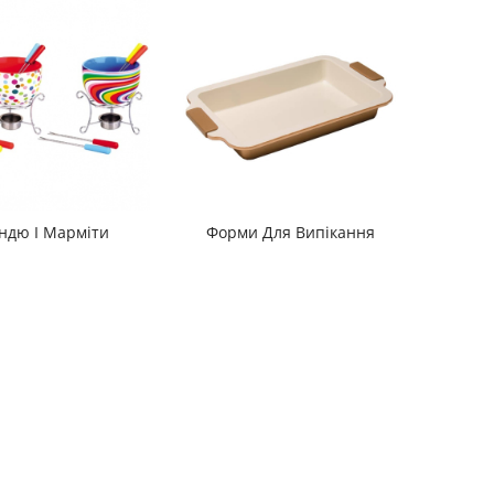
ндю І Марміти
Форми Для Випікання