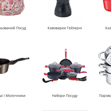
льований Посуд
Кавоварки Гейзерні
Каз
ші І Молочники
Набори Посуду
Парова