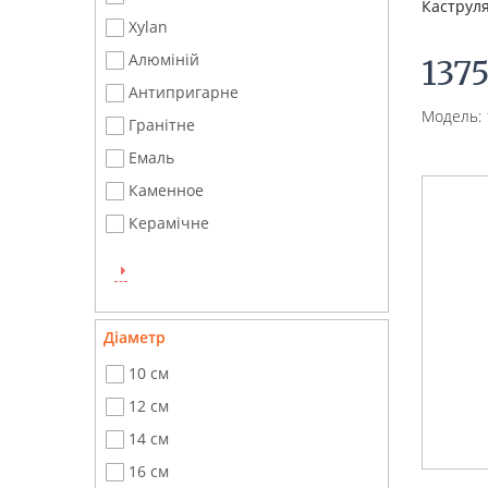
Каструля
Xylan
Алюміній
137
Антипригарне
Модель: 
Гранітне
Емаль
Каменное
Керамічне
Діаметр
10 см
12 см
14 см
16 см