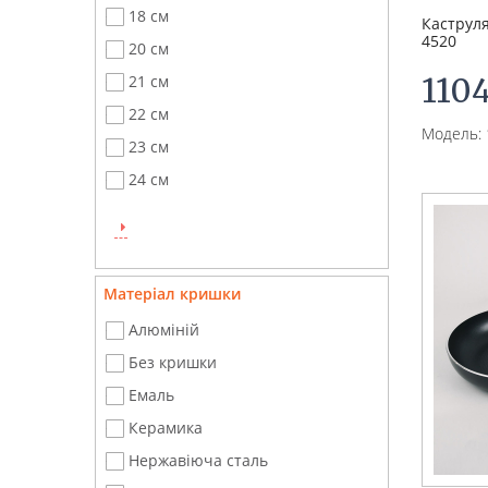
18 см
Каструля
4520
20 см
110
21 см
22 см
Модель: 
23 см
24 см
Матеріал кришки
Алюміній
Без кришки
Емаль
Керамика
Нержавіюча сталь