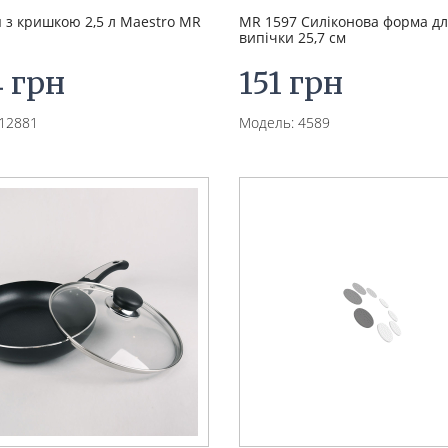
 з кришкою 2,5 л Maestro MR
MR 1597 Силіконова форма д
випічки 25,7 см
4 грн
151 грн
12881
Модель: 4589