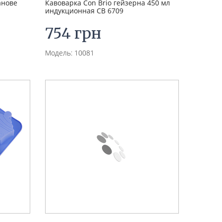
анове
Кавоварка Con Brio гейзерна 450 мл
индукционная CB 6709
754 грн
Модель: 10081