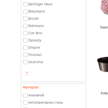
Berlinger Haus
Blaumann
Brizoll
Bоhmann
Ема
Con Brio
Dynasty
Empire
Fissman
Granchio
Матеріал
Ков
Алюміній
Антипригарна сталь