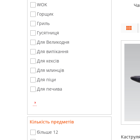
WOK
Ча
Горщик
Гриль
Гусятниця
Для Великодня
Для випікання
Для кексів
Для млинців
Для піци
Для печива
Кількість предметів
більше 12
Каструля