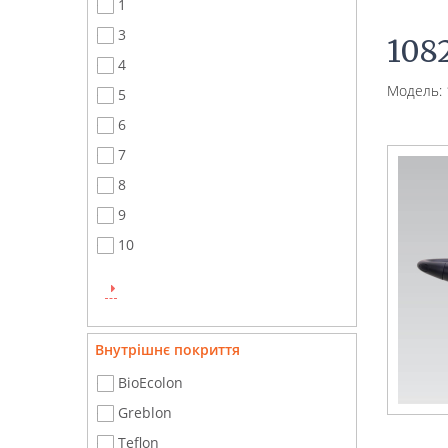
1
3
108
4
Модель: 
5
6
7
8
9
10
Внутрішнє покриття
BioEcolon
Greblon
Teflon