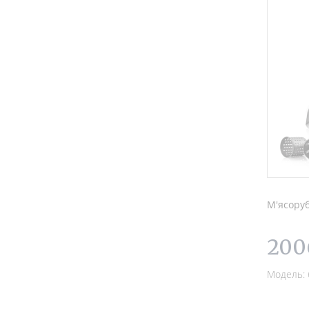
М'ясоруб
200
Модель: 