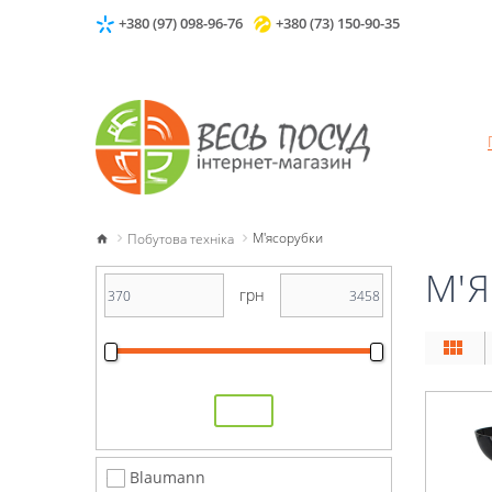
+380 (97) 098-96-76
+380 (73) 150-90-35
Побутова техніка
М'ясорубки
М'
грн
Blaumann