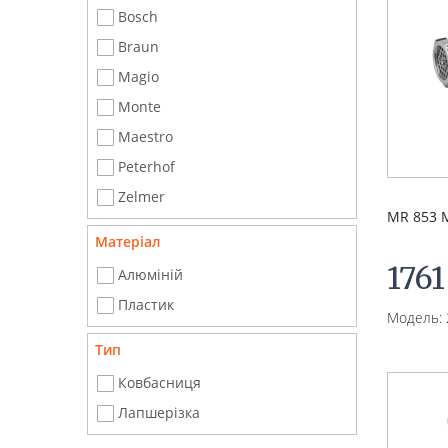
Bosch
Braun
Magio
Monte
Mаеstro
Peterhof
Zelmer
MR 853 
Матеріал
1761
Алюміній
Пластик
Модель: 
Тип
Ковбасниця
Лапшерізка