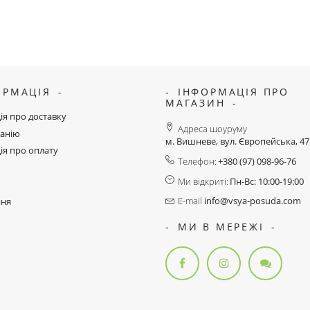
ОРМАЦІЯ
ІНФОРМАЦІЯ ПРО
МАГАЗИН
ія про доставку
Адреса шоуруму
анію
м. Вишневе, вул. Європейська, 4
ія про оплату
Телефон:
+380 (97) 098-96-76
Ми відкриті:
Пн-Вс: 10:00-19:00
E-mail
info@vsya-posuda.com
ння
МИ В МЕРЕЖІ