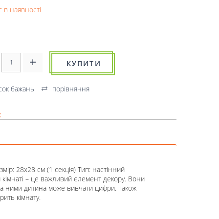
 в наявності
КУПИТИ
сок бажань
порівняння
к
ір: 28x28 см (1 секція) Тип: настінний
 кімнаті – це важливий елемент декору. Вони
а ними дитина може вивчати цифри. Також
рить кімнату.