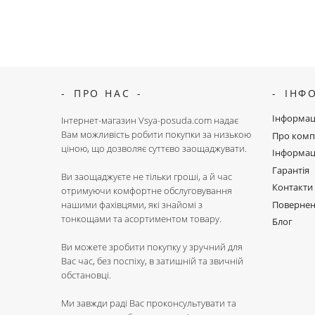
ПРО НАС
ІНФ
Інформац
Інтернет-магазин Vsya-posuda.com надає
Вам можливість робити покупки за низькою
Про комп
ціною, що дозволяє суттєво заощаджувати.
Інформац
Гарантія
Ви заощаджуєте не тільки гроші, а й час
Контакти
отримуючи комфортне обслуговування
Поверне
нашими фахівцями, які знайомі з
тонкощами та асортиментом товару.
Блог
Ви можете зробити покупку у зручний для
Вас час, без поспіху, в затишній та звичній
обстановці.
Ми завжди раді Вас проконсультувати та