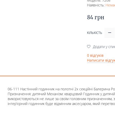
Модель: 7208
Наявність:
Немає
84 грн
КІЛЬКІСТЬ
Додати у спи
0 відгуків
Написати відгу
06-111 Настінний годинник на полотні 2х секційні Балерина Розм
Призначення: дитячий Механізм: кварцовий Годинник у дитячій
використовуються не лише за своїм головним призначенням, з
інтер'єрний годинник буде відмінним аксесуаром, який перетво