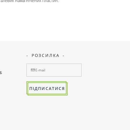
сталевих намагнічених пластин.
РОЗСИЛКА
7Б
ПІДПИСАТИСЯ