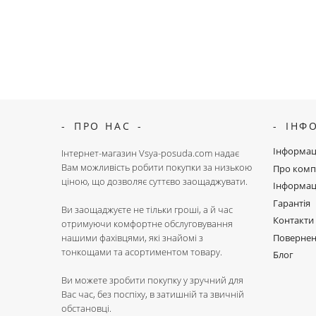
ПРО НАС
ІНФ
Інформац
Інтернет-магазин Vsya-posuda.com надає
Вам можливість робити покупки за низькою
Про комп
ціною, що дозволяє суттєво заощаджувати.
Інформац
Гарантія
Ви заощаджуєте не тільки гроші, а й час
Контакти
отримуючи комфортне обслуговування
Поверне
нашими фахівцями, які знайомі з
тонкощами та асортиментом товару.
Блог
Ви можете зробити покупку у зручний для
Вас час, без поспіху, в затишній та звичній
обстановці.