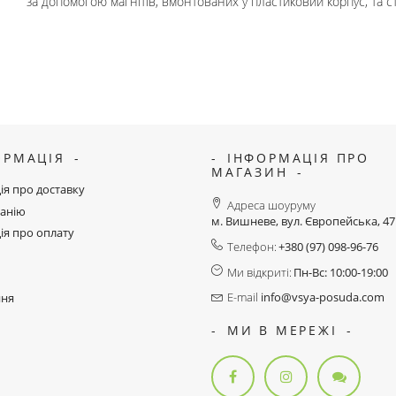
за допомогою магнітів, вмонтованих у пластиковий корпус, та 
ОРМАЦІЯ
ІНФОРМАЦІЯ ПРО
МАГАЗИН
ія про доставку
Адреса шоуруму
анію
м. Вишневе, вул. Європейська, 4
ія про оплату
Телефон:
+380 (97) 098-96-76
Ми відкриті:
Пн-Вс: 10:00-19:00
E-mail
info@vsya-posuda.com
ння
МИ В МЕРЕЖІ