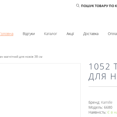
ПОШУК ТОВАРУ ПО 
Головна
Відгуки
Каталог
Акції
Доставка
Опла
ч магнітний для ножів 38 см
1052
ДЛЯ Н
Бренд:
Kamille
Модель: 6680
Наявність:
Є в н