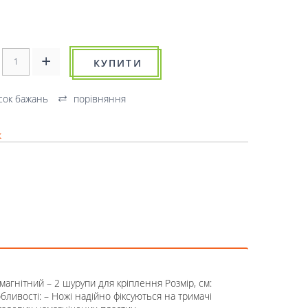
КУПИТИ
сок бажань
порівняння
к
магнітний – 2 шурупи для кріплення Розмір, см:
ливості: – Ножі надійно фіксуються на тримачі