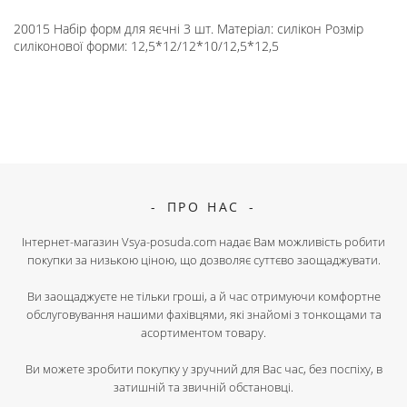
20015 Набір форм для яєчні 3 шт. Матеріал: силікон Розмір
силіконової форми: 12,5*12/12*10/12,5*12,5
ПРО НАС
Інтернет-магазин Vsya-posuda.com надає Вам можливість робити
покупки за низькою ціною, що дозволяє суттєво заощаджувати.
Ви заощаджуєте не тільки гроші, а й час отримуючи комфортне
обслуговування нашими фахівцями, які знайомі з тонкощами та
асортиментом товару.
Ви можете зробити покупку у зручний для Вас час, без поспіху, в
затишній та звичній обстановці.