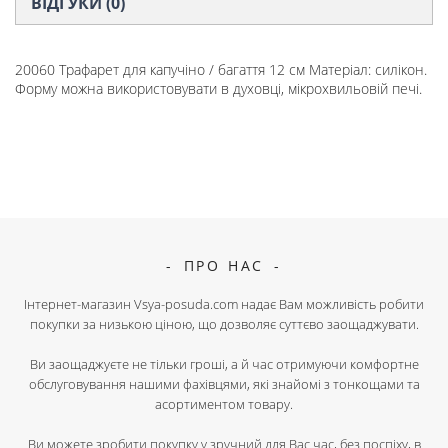
ВІДГУКИ (0)
20060 Трафарет для капучіно / багаття 12 см Матеріал: силікон.
Форму можна використовувати в духовці, мікрохвильовій печі.
ПРО НАС
Інтернет-магазин Vsya-posuda.com надає Вам можливість робити
покупки за низькою ціною, що дозволяє суттєво заощаджувати.
Ви заощаджуєте не тільки гроші, а й час отримуючи комфортне
обслуговування нашими фахівцями, які знайомі з тонкощами та
асортиментом товару.
Ви можете зробити покупку у зручний для Вас час, без поспіху, в