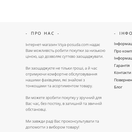
ПРО НАС
ІНФ
Інформац
Інтернет-магазин Vsya-posuda.com надає
Вам можливість робити покупки за низькою
Про комп
ціною, що дозволяє суттєво заощаджувати.
Інформац
Гарантія
Ви заощаджуєте не тільки гроші, а й час
Контакти
отримуючи комфортне обслуговування
Поверне
нашими фахівцями, які знайомі з
тонкощами та асортиментом товару.
Блог
Ви можете зробити покупку у зручний для
Вас час, без поспіху, в затишній та звичній
обстановці.
Ми завжди раді Вас проконсультувати та
допомогти з вибором товару!