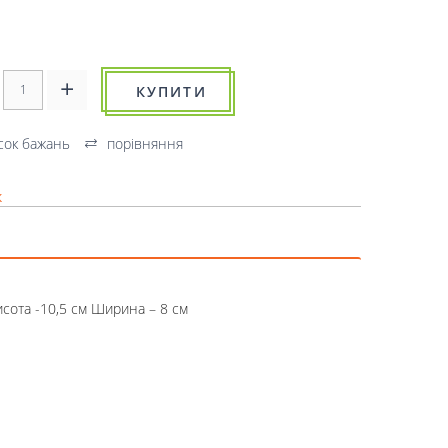
КУПИТИ
сок бажань
порівняння
к
исота -10,5 см Ширина – 8 см