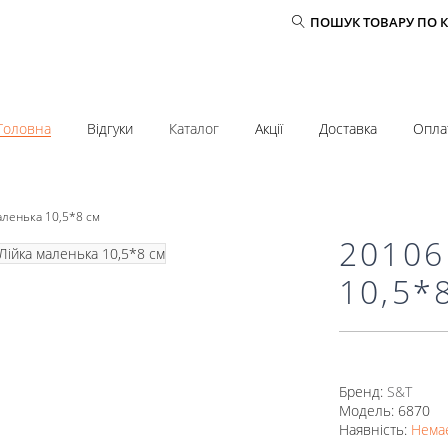
ПОШУК ТОВАРУ ПО 
Головна
Відгуки
Каталог
Акції
Доставка
Опла
аленька 10,5*8 см
20106
10,5*
Бренд:
S&T
Модель: 6870
Наявність:
Немає