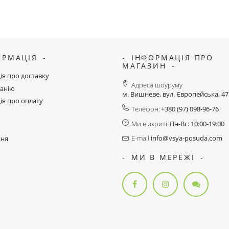
ОРМАЦІЯ
ІНФОРМАЦІЯ ПРО
МАГАЗИН
ія про доставку
Адреса шоуруму
анію
м. Вишневе, вул. Європейська, 4
ія про оплату
Телефон:
+380 (97) 098-96-76
Ми відкриті:
Пн-Вс: 10:00-19:00
E-mail
info@vsya-posuda.com
ння
МИ В МЕРЕЖІ