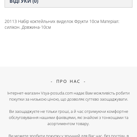
ВІДГУКИ (0)
20113 Набір коктейльних виделок Фрукти 10см Матеріал:
силікон. Довжина-10см
ПРО НАС
Інтернет-магазин Vsya-posuda.com надає Вам можливість робити
покупки за низькою ціною, що дозволяє суттєво заощаджувати.
Ви заощаджуєте не тільки гроші, а й час отримуючи комфортне
обслуговування нашими фахівцями, які знайомі з тонкощами та
асортиментом товару.
Ви можете зробити покупку у зручний для Вас час, без поспіху, в