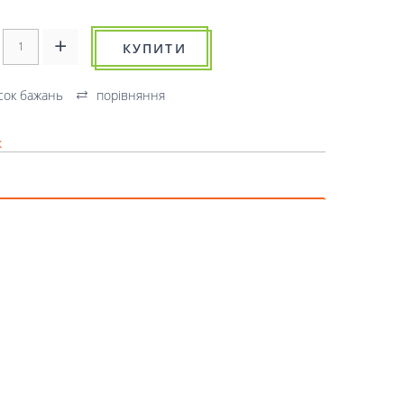
КУПИТИ
сок бажань
порівняння
к