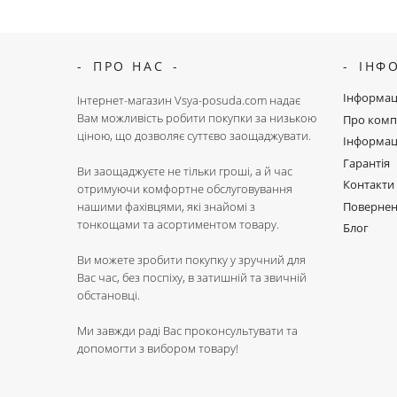
ПРО НАС
ІНФ
Інформац
Інтернет-магазин Vsya-posuda.com надає
Вам можливість робити покупки за низькою
Про комп
ціною, що дозволяє суттєво заощаджувати.
Інформац
Гарантія
Ви заощаджуєте не тільки гроші, а й час
Контакти
отримуючи комфортне обслуговування
Поверне
нашими фахівцями, які знайомі з
тонкощами та асортиментом товару.
Блог
Ви можете зробити покупку у зручний для
Вас час, без поспіху, в затишній та звичній
обстановці.
Ми завжди раді Вас проконсультувати та
допомогти з вибором товару!