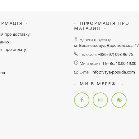
ОРМАЦІЯ
ІНФОРМАЦІЯ ПРО
МАГАЗИН
ія про доставку
Адреса шоуруму
анію
м. Вишневе, вул. Європейська, 4
ія про оплату
Телефон:
+380 (97) 098-96-76
Ми відкриті:
Пн-Вс: 10:00-19:00
E-mail
info@vsya-posuda.com
ння
МИ В МЕРЕЖІ