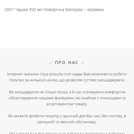
2091 Чашка 350 мл Новорічна Матеріал – кераміка.
ПРО НАС
Інтернет-магазин Vsya-posuda.com надає Вам можливість робити
покупки за низькою ціною, що дозволяє суттєво заощаджувати.
Ви заощаджуєте не тільки гроші, а й час отримуючи комфортне
обслуговування нашими фахівцями, які знайомі з тонкощами та
асортиментом товару.
Ви можете зробити покупку у зручний для Вас час, без поспіху, в
затишній та звичній обстановці.
Ми завжди раді Вас проконсультувати та допомогти з вибором