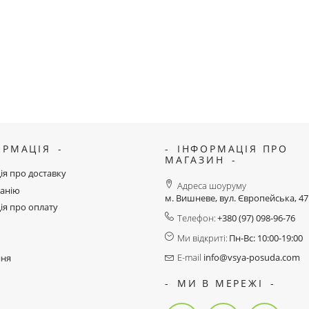
ОРМАЦІЯ
ІНФОРМАЦІЯ ПРО
МАГАЗИН
ія про доставку
Адреса шоуруму
анію
м. Вишневе, вул. Європейська, 4
ія про оплату
Телефон:
+380 (97) 098-96-76
Ми відкриті:
Пн-Вс: 10:00-19:00
E-mail
info@vsya-posuda.com
ння
МИ В МЕРЕЖІ