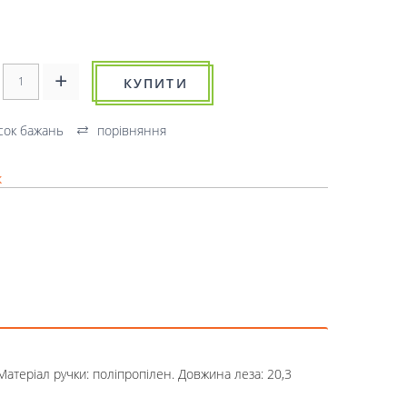
КУПИТИ
сок бажань
порівняння
к
Матеріал ручки: поліпропілен. Довжина леза: 20,3