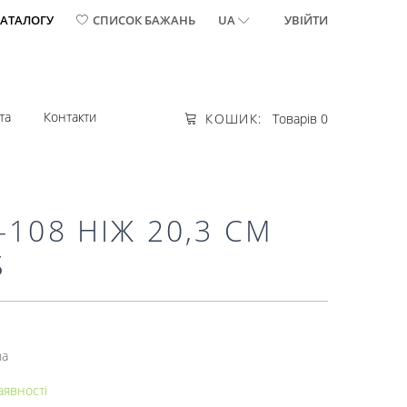
КАТАЛОГУ
СПИСОК БАЖАНЬ
UA
УВІЙТИ
та
Контакти
КОШИК:
Товарів 0
-108 НІЖ 20,3 СМ
S
na
аявності