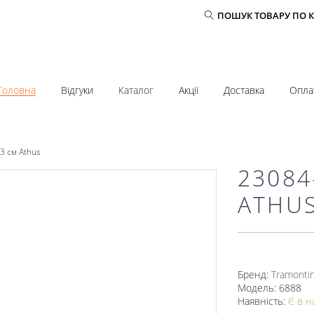
ПОШУК ТОВАРУ ПО 
Головна
Відгуки
Каталог
Акції
Доставка
Опла
3 см Athus
23084
ATHU
Бренд:
Tramonti
Модель: 6888
Наявність:
Є в н