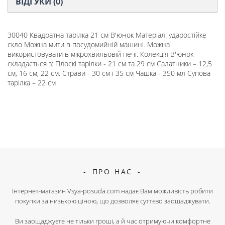
ВІДГУКИ (0)
30040 Квадратна тарілка 21 см В'юнок Матеріал: ударостійке
скло Можна мити в посудомийній машині. Можна
використовувати в мікрохвильовій печі. Колекція В'юнок
складається з: Плоскі тарілки - 21 см та 29 см Салатники – 12,5
см, 16 см, 22 см. Страви - 30 см і 35 см Чашка - 350 мл Супова
тарілка – 22 см
ПРО НАС
Інтернет-магазин Vsya-posuda.com надає Вам можливість робити
покупки за низькою ціною, що дозволяє суттєво заощаджувати.
Ви заощаджуєте не тільки гроші, а й час отримуючи комфортне