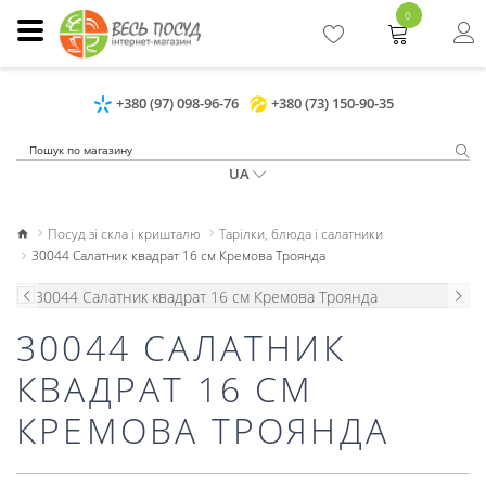
0
+380 (97) 098-96-76
+380 (73) 150-90-35
UA
Посуд зі скла і кришталю
Тарілки, блюда і салатники
30044 Салатник квадрат 16 см Кремова Троянда
30044 САЛАТНИК
КВАДРАТ 16 СМ
КРЕМОВА ТРОЯНДА