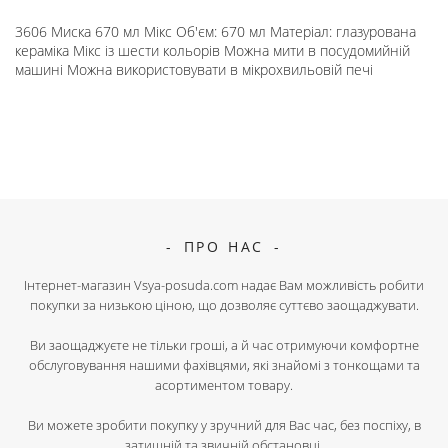
3606 Миска 670 мл Мікс Об'єм: 670 мл Матеріал: глазурована
кераміка Мікс із шести кольорів Можна мити в посудомийній
машині Можна використовувати в мікрохвильовій печі
ПРО НАС
Інтернет-магазин Vsya-posuda.com надає Вам можливість робити
покупки за низькою ціною, що дозволяє суттєво заощаджувати.
Ви заощаджуєте не тільки гроші, а й час отримуючи комфортне
обслуговування нашими фахівцями, які знайомі з тонкощами та
асортиментом товару.
Ви можете зробити покупку у зручний для Вас час, без поспіху, в
затишній та звичній обстановці.