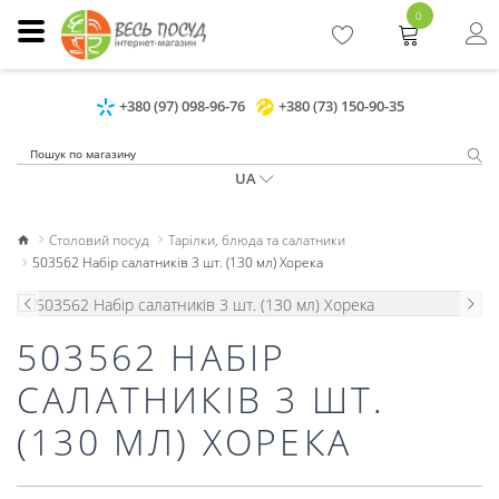
0
+380 (97) 098-96-76
+380 (73) 150-90-35
UA
Столовий посуд
Тарілки, блюда та салатники
503562 Набір салатників 3 шт. (130 мл) Хорека
503562 НАБІР
САЛАТНИКІВ 3 ШТ.
(130 МЛ) ХОРЕКА