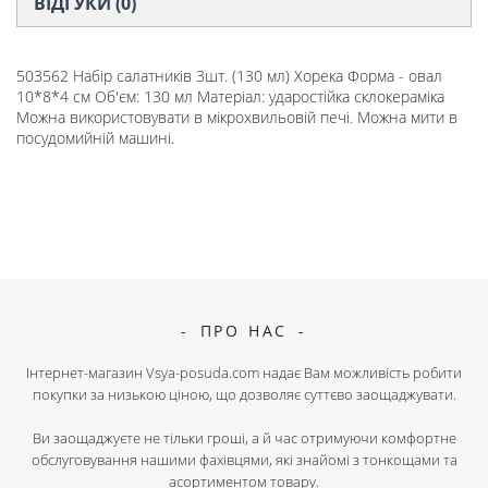
ВІДГУКИ (0)
503562 Набір салатників 3шт. (130 мл) Хорека Форма - овал
10*8*4 см Об'єм: 130 мл Матеріал: ударостійка склокераміка
Можна використовувати в мікрохвильовій печі. Можна мити в
посудомийній машині.
ПРО НАС
Інтернет-магазин Vsya-posuda.com надає Вам можливість робити
покупки за низькою ціною, що дозволяє суттєво заощаджувати.
Ви заощаджуєте не тільки гроші, а й час отримуючи комфортне
обслуговування нашими фахівцями, які знайомі з тонкощами та
асортиментом товару.