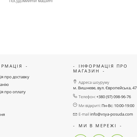
посудомийній машині
ОРМАЦІЯ
ІНФОРМАЦІЯ ПРО
МАГАЗИН
ія про доставку
Адреса шоуруму
анію
м. Вишневе, вул. Європейська, 4
ія про оплату
Телефон:
+380 (97) 098-96-76
Ми відкриті:
Пн-Вс: 10:00-19:00
E-mail
info@vsya-posuda.com
ння
МИ В МЕРЕЖІ