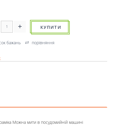
КУПИТИ
сок бажань
порівняння
к
кераміка Можна мити в посудомийній машині