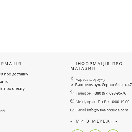
ОРМАЦІЯ
ІНФОРМАЦІЯ ПРО
МАГАЗИН
ія про доставку
Адреса шоуруму
анію
м. Вишневе, вул. Європейська, 4
ія про оплату
Телефон:
+380 (97) 098-96-76
Ми відкриті:
Пн-Вс: 10:00-19:00
E-mail
info@vsya-posuda.com
ння
МИ В МЕРЕЖІ