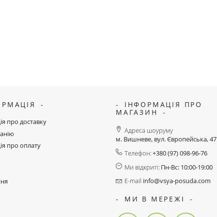
ОРМАЦІЯ
ІНФОРМАЦІЯ ПРО
МАГАЗИН
ія про доставку
Адреса шоуруму
анію
м. Вишневе, вул. Європейська, 4
ія про оплату
Телефон:
+380 (97) 098-96-76
Ми відкриті:
Пн-Вс: 10:00-19:00
E-mail
info@vsya-posuda.com
ння
МИ В МЕРЕЖІ