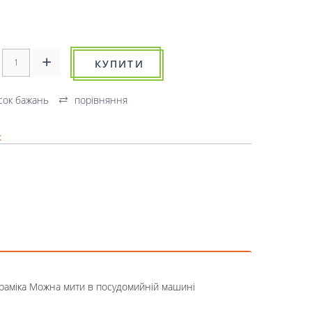
КУПИТИ
сок бажань
порівняння
к
кераміка Можна мити в посудомийній машині