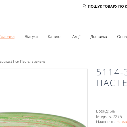
ПОШУК ТОВАРУ ПО 
Головна
Відгуки
Каталог
Акції
Доставка
Опла
арілка 21 см Пастель зелена
5114-
ПАСТ
Бренд:
S&T
Модель: 7275
Наявність:
Немає