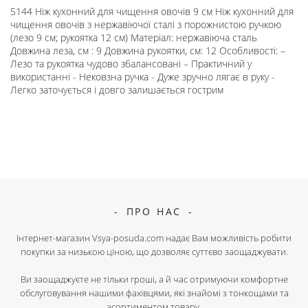
5144 Ніж кухонний для чищення овочів 9 см Ніж кухонний для
чищення овочів з нержавіючої сталі з порожнистою ручкою
(лезо 9 см; рукоятка 12 см) Матеріал: нержавіюча сталь
Довжина леза, см : 9 Довжина рукоятки, см: 12 Особливості: –
Лезо та рукоятка чудово збалансовані – Практичний у
використанні - Нековзна ручка - Дуже зручно лягає в руку -
Легко заточується і довго залишається гострим
ПРО НАС
Інтернет-магазин Vsya-posuda.com надає Вам можливість робити
покупки за низькою ціною, що дозволяє суттєво заощаджувати.
Ви заощаджуєте не тільки гроші, а й час отримуючи комфортне
обслуговування нашими фахівцями, які знайомі з тонкощами та
асортиментом товару.