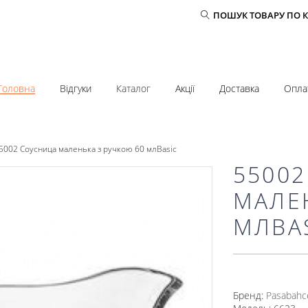
ПОШУК ТОВАРУ ПО 
Головна
Відгуки
Каталог
Акції
Доставка
Опла
5002 Соусница маленька з ручкою 60 млBasic
5500
МАЛЕ
МЛBA
Бренд:
Pasabahc