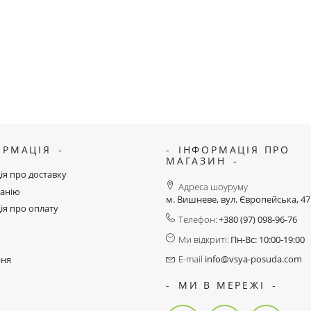
ОРМАЦІЯ
ІНФОРМАЦІЯ ПРО
МАГАЗИН
ія про доставку
Адреса шоуруму
анію
м. Вишневе, вул. Європейська, 4
ія про оплату
Телефон:
+380 (97) 098-96-76
Ми відкриті:
Пн-Вс: 10:00-19:00
E-mail
info@vsya-posuda.com
ння
МИ В МЕРЕЖІ