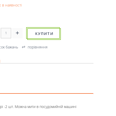
 в наявності
КУПИТИ
сок бажань
порівняння
к
орі -2 шт. Можна мити в посудомийній машині