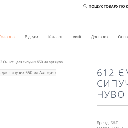
ПОШУК ТОВАРУ ПО 
Головна
Відгуки
Каталог
Акції
Доставка
Опла
2 Ємність для сипучих 650 мл Арт нуво
612 Є
СИПУЧ
НУВО
Бренд:
S&T