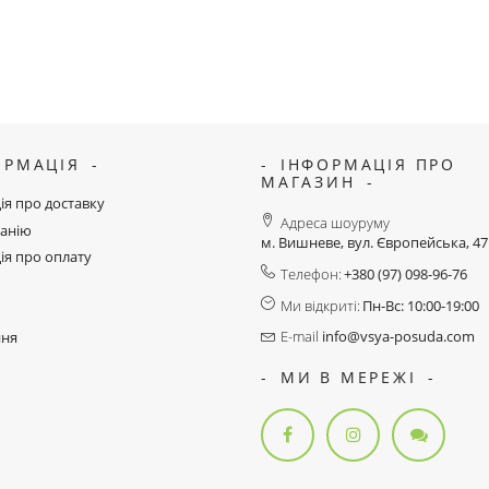
ОРМАЦІЯ
ІНФОРМАЦІЯ ПРО
МАГАЗИН
ія про доставку
Адреса шоуруму
анію
м. Вишневе, вул. Європейська, 4
ія про оплату
Телефон:
+380 (97) 098-96-76
Ми відкриті:
Пн-Вс: 10:00-19:00
E-mail
info@vsya-posuda.com
ння
МИ В МЕРЕЖІ