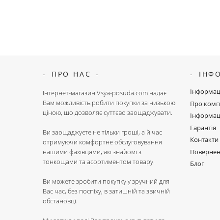
ПРО НАС
ІНФ
Інформац
Інтернет-магазин Vsya-posuda.com надає
Вам можливість робити покупки за низькою
Про комп
ціною, що дозволяє суттєво заощаджувати.
Інформац
Гарантія
Ви заощаджуєте не тільки гроші, а й час
Контакти
отримуючи комфортне обслуговування
Поверне
нашими фахівцями, які знайомі з
тонкощами та асортиментом товару.
Блог
Ви можете зробити покупку у зручний для
Вас час, без поспіху, в затишній та звичній
обстановці.