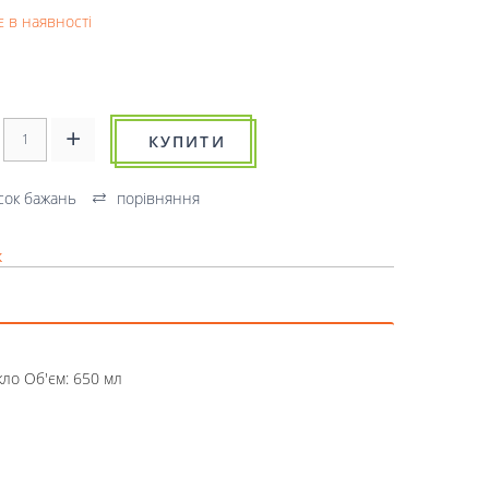
 в наявності
КУПИТИ
сок бажань
порівняння
к
кло Об'єм: 650 мл