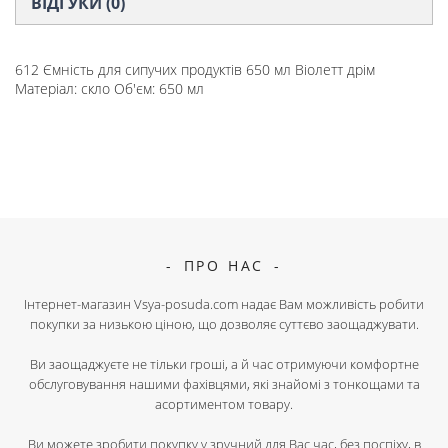
ВІДГУКИ (0)
612 Ємність для сипучих продуктів 650 мл Віолетт дрім
Матеріал: скло Об'єм: 650 мл
ПРО НАС
Інтернет-магазин Vsya-posuda.com надає Вам можливість робити
покупки за низькою ціною, що дозволяє суттєво заощаджувати.
Ви заощаджуєте не тільки гроші, а й час отримуючи комфортне
обслуговування нашими фахівцями, які знайомі з тонкощами та
асортиментом товару.
Ви можете зробити покупку у зручний для Вас час, без поспіху, в