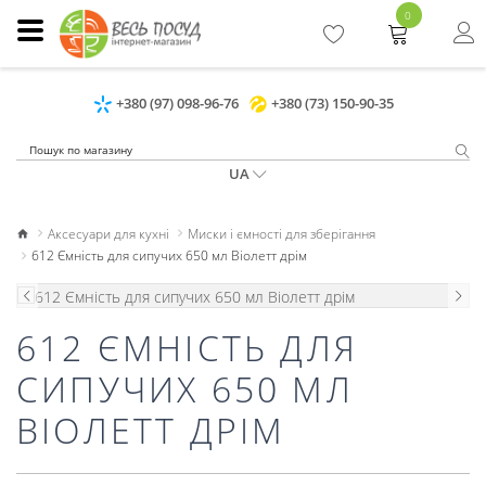
0
+380 (97) 098-96-76
+380 (73) 150-90-35
UA
Аксесуари для кухні
Миски і ємності для зберігання
612 Ємність для сипучих 650 мл Віолетт дрім
612 ЄМНІСТЬ ДЛЯ
СИПУЧИХ 650 МЛ
ВІОЛЕТТ ДРІМ