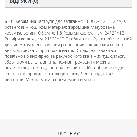
ВІДГУКИ (0)
6301 Керамічна каструля для запікання 1.8 л (24*21*12 см) з
ротанговим кошиком Матеріал: жароміцна глазурована
кераміка, ротанг Об'єм, л: 1.8 Розміри каструлі, см: 24*21*12
Розміри кошика, см: 21*21*10 Особливості: Сучасний стильний
дизайн У комплекті зручний ротанговий кошик, який можна
використовувати при подачі на стіл Стінки нагріваються
повільно і рівномірно, за рахунок чого їжа в них тушкується,
зберігаючи всі вітаміни та поживні речовини Можна
використовувати в духовці, мікрохвильовій печі і просто для
зберігання продуктів в холодильнику Легко піддається
чищенню Можна мити в посудомийній машині
ПРО НАС