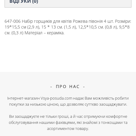
ВІДГУКИ (0)
647-006 Набір горщиків для квітів Рожева півонія 4 шт. Розміри:
19*15,5 см (2,9 л), 15 * 13 см. (1,5 л), 12,5*10,5 см. (0,8 л), 9,5*8
см. (0,3 л) Матеріал – кераміка.
ПРО НАС
Інтернет-магазин Vsya-posuda.com надає Вам можливість робити
покупки за низькою ціною, що дозволяє суттєво заощаджувати.
Ви заощаджуєте не тільки гроші, а й час отримуючи комфортне
обслуговування нашими фахівцями, які знайомі з тонкощами та
асортиментом товару.