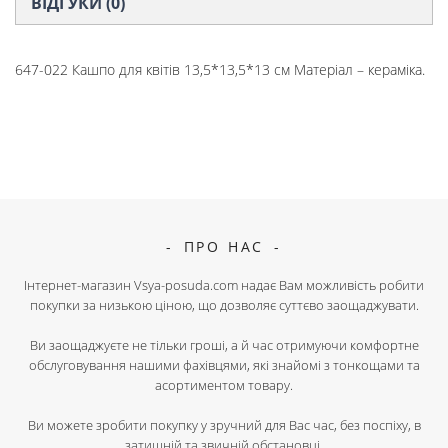
ВІДГУКИ (0)
647-022 Кашпо для квітів 13,5*13,5*13 см Матеріал – кераміка.
ПРО НАС
Інтернет-магазин Vsya-posuda.com надає Вам можливість робити
покупки за низькою ціною, що дозволяє суттєво заощаджувати.
Ви заощаджуєте не тільки гроші, а й час отримуючи комфортне
обслуговування нашими фахівцями, які знайомі з тонкощами та
асортиментом товару.
Ви можете зробити покупку у зручний для Вас час, без поспіху, в
затишній та звичній обстановці.