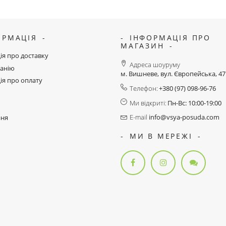
ОРМАЦІЯ
ІНФОРМАЦІЯ ПРО
МАГАЗИН
ія про доставку
Адреса шоуруму
анію
м. Вишневе, вул. Європейська, 4
ія про оплату
Телефон:
+380 (97) 098-96-76
Ми відкриті:
Пн-Вс: 10:00-19:00
E-mail
info@vsya-posuda.com
ння
МИ В МЕРЕЖІ