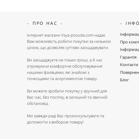
ПРО НАС
ІНФ
Інформац
Інтернет-магазин Vsya-posuda.com надає
Вам можливість робити покупки за низькою
Про комп
ціною, що дозволяє суттєво заощаджувати.
Інформац
Гарантія
Ви заощаджуєте не тільки гроші, а й час
Контакти
отримуючи комфортне обслуговування
Поверне
нашими фахівцями, які знайомі з
тонкощами та асортиментом товару.
Блог
Ви можете зробити покупку у зручний для
Вас час, без поспіху, в затишній та звичній
обстановці.
Ми завжди раді Вас проконсультувати та
допомогти з вибором товару!