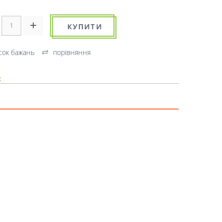
КУПИТИ
сок бажань
порівняння
к