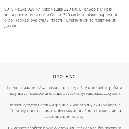
9015 Чашка 320 мл Мікс Чашка 320 мл, 6 кольорів Мікс із
кольоровим тисненням Об'єм: 320 мл Матеріали: жароміцне
скло, нержавіюча сталь, пластик Елегантний та практичний
дизайн
ПРО НАС
Інтернет-магазин Vsya-posuda.com надає Вам можливість робити
покупки за низькою ціною, що дозволяє суттєво заощаджувати.
Ви заощаджуєте не тільки гроші, а й час отримуючи комфортне
обслуговування нашими фахівцями, які знайомі з тонкощами та
асортиментом товару.
Ви можете зробити покупку у зручний для Вас час, без поспіху, в