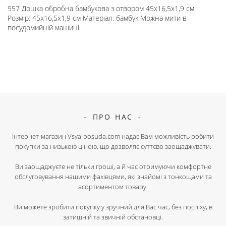
957 Дошка обробна бамбукова з отвором 45х16,5х1,9 см
Розмір: 45х16,5х1,9 см Матеріал: бамбук Можна мити в
посудомийній машині
ПРО НАС
Інтернет-магазин Vsya-posuda.com надає Вам можливість робити
покупки за низькою ціною, що дозволяє суттєво заощаджувати.
Ви заощаджуєте не тільки гроші, а й час отримуючи комфортне
обслуговування нашими фахівцями, які знайомі з тонкощами та
асортиментом товару.
Ви можете зробити покупку у зручний для Вас час, без поспіху, в
затишній та звичній обстановці.