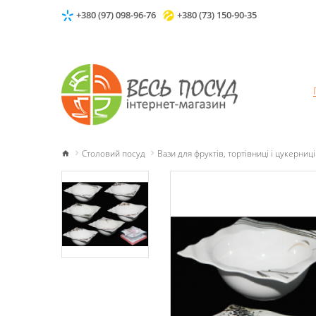
+380 (97) 098-96-76
+380 (73) 150-90-35
Столовий посуд
Вази для фруктів, тортівниці і цукерниці