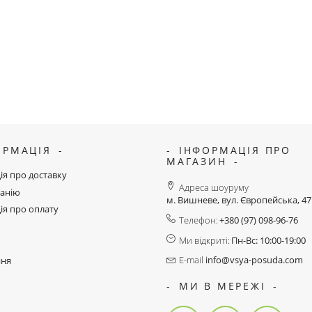
ОРМАЦІЯ
ІНФОРМАЦІЯ ПРО
МАГАЗИН
ія про доставку
Адреса шоуруму
анію
м. Вишневе, вул. Європейська, 4
ія про оплату
Телефон:
+380 (97) 098-96-76
Ми відкриті:
Пн-Вс: 10:00-19:00
E-mail
info@vsya-posuda.com
ння
МИ В МЕРЕЖІ