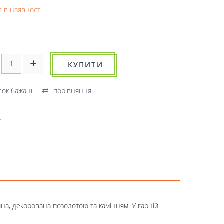
 в наявності
КУПИТИ
сок бажань
порівняння
к
на, декорована позолотою та камінням. У гарній