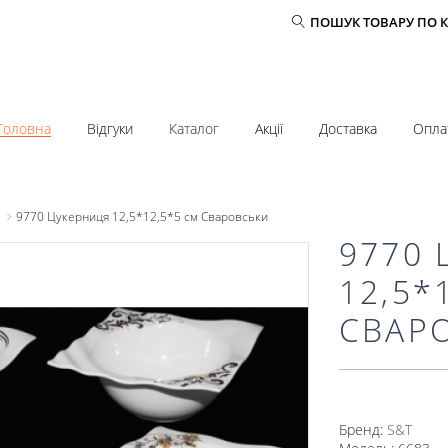
ПОШУК ТОВАРУ ПО 
Головна
Відгуки
Каталог
Акції
Доставка
Опла
9770 Цукерниця 12,5*12,5*5 см Сваровськи
9770
12,5*
СВАР
Бренд:
S&T