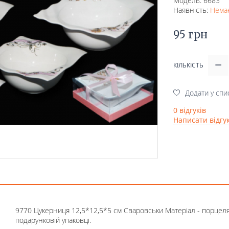
Модель: 6683
Наявність:
Немає
95 грн
КІЛЬКІСТЬ
Додати у спи
0 відгуків
Написати відгу
9770 Цукерниця 12,5*12,5*5 см Сваровськи Матеріал - порцеля
подарунковій упаковці.