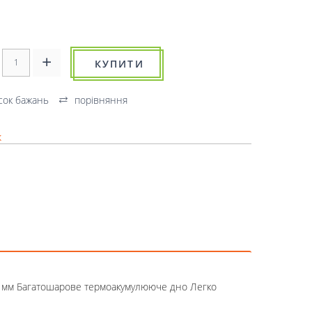
КУПИТИ
сок бажань
порівняння
к
,5 мм Багатошарове термоакумулююче дно Легко