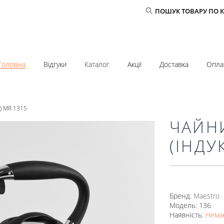
ПОШУК ТОВАРУ ПО 
Головна
Відгуки
Каталог
Акції
Доставка
Опла
я) MR 1315
ЧАЙНИ
(ІНДУ
Бренд:
Mаеstro
Модель: 136
Наявність:
Немає