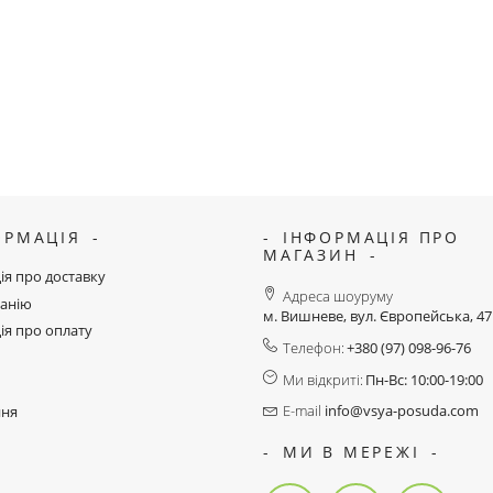
ОРМАЦІЯ
ІНФОРМАЦІЯ ПРО
МАГАЗИН
ія про доставку
Адреса шоуруму
анію
м. Вишневе, вул. Європейська, 4
ія про оплату
Телефон:
+380 (97) 098-96-76
Ми відкриті:
Пн-Вс: 10:00-19:00
E-mail
info@vsya-posuda.com
ння
МИ В МЕРЕЖІ