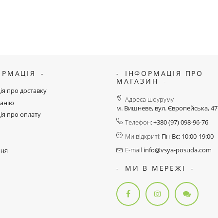
ОРМАЦІЯ
ІНФОРМАЦІЯ ПРО
МАГАЗИН
ія про доставку
Адреса шоуруму
анію
м. Вишневе, вул. Європейська, 4
ія про оплату
Телефон:
+380 (97) 098-96-76
Ми відкриті:
Пн-Вс: 10:00-19:00
E-mail
info@vsya-posuda.com
ння
МИ В МЕРЕЖІ