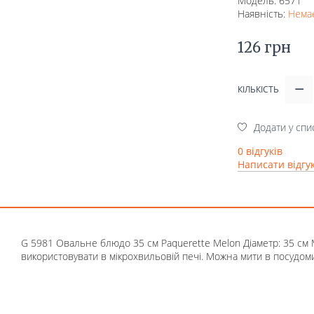
Модель: 6571
Наявність:
Немає
126 грн
КІЛЬКІСТЬ
Додати у спи
0 відгуків
Написати відгу
G 5981 Овальне блюдо 35 см Paquerette Melon Діаметр: 35 см М
використовувати в мікрохвильовій печі. Можна мити в посудом