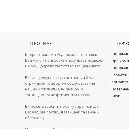
ПРО НАС
ІНФ
Інформац
Інтернет-магазин Vsya-posuda.com надає
Вам можливість робити покупки за низькою
Про комп
ціною, що дозволяє суттєво заощаджувати.
Інформац
Гарантія
Ви заощаджуєте не тільки гроші, а й час
Контакти
отримуючи комфортне обслуговування
Поверне
нашими фахівцями, які знайомі з
тонкощами та асортиментом товару.
Блог
Ви можете зробити покупку у зручний для
Вас час, без поспіху, в затишній та звичній
обстановці.