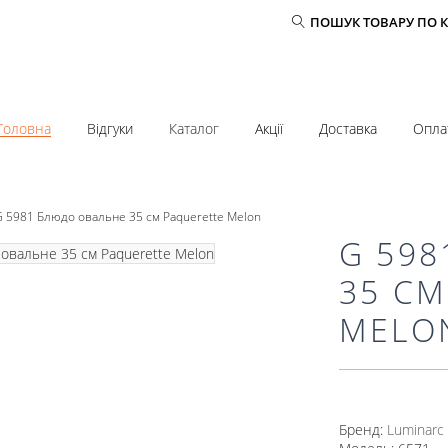
ПОШУК ТОВАРУ ПО 
Головна
Відгуки
Каталог
Акції
Доставка
Опла
G 5981 Блюдо овальне 35 см Paquerette Melon
G 59
35 СМ
MELO
Бренд:
Luminarc