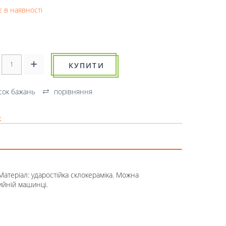
 в наявності
КУПИТИ
сок бажань
порівняння
к
атеріал: ударостійка склокераміка. Можна
ийній машинці.