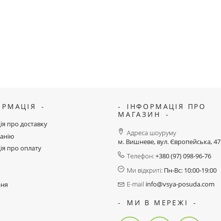
ОРМАЦІЯ
ІНФОРМАЦІЯ ПРО
МАГАЗИН
ія про доставку
Адреса шоуруму
анію
м. Вишневе, вул. Європейська, 4
ія про оплату
Телефон:
+380 (97) 098-96-76
Ми відкриті:
Пн-Вс: 10:00-19:00
E-mail
info@vsya-posuda.com
ння
МИ В МЕРЕЖІ