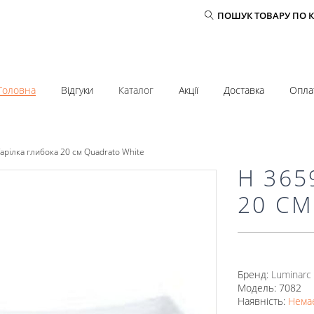
ПОШУК ТОВАРУ ПО 
Головна
Відгуки
Каталог
Акції
Доставка
Опла
арілка глибока 20 см Quadrato White
H 365
20 СМ
Бренд:
Luminarc
Модель: 7082
Наявність:
Немає