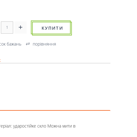
КУПИТИ
сок бажань
порівняння
к
теріал: ударостійке скло Можна мити в