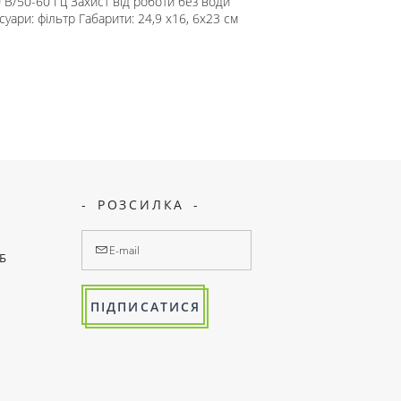
0 В/50-60 Гц Захист від роботи без води
уари: фільтр Габарити: 24,9 х16, 6х23 см
РОЗСИЛКА
7Б
ПІДПИСАТИСЯ