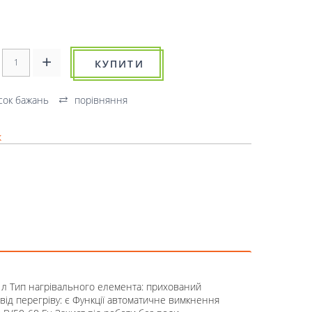
КУПИТИ
сок бажань
порівняння
к
5 л Тип нагрівального елемента: прихований
т від перегріву: є Функції автоматичне вимкнення