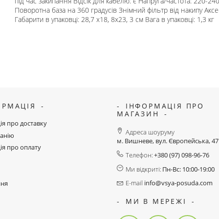
під час закипання Відсік для кабелю: є Напруга/частота: 220-24
Поворотна база на 360 градусів Знімний фільтр від накипу Аксес
Габарити в упаковці: 28,7 х18, 8х23, 3 см Вага в упаковці: 1,3 кг
ОРМАЦІЯ
ІНФОРМАЦІЯ ПРО
МАГАЗИН
ія про доставку
Адреса шоуруму
анію
м. Вишневе, вул. Європейська, 4
ія про оплату
Телефон:
+380 (97) 098-96-76
Ми відкриті:
Пн-Вс: 10:00-19:00
E-mail
info@vsya-posuda.com
ння
МИ В МЕРЕЖІ