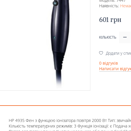
Модель: 7447
Наявність:
Немає
601 грн
КІЛЬКІСТЬ
Додати у спи
0 відгуків
Написати відгу
HP 4935 Фен з функцією іонізатора повітря 2000 Вт Тип: звичай
Кількість температурних режимів: 3 Функція іонізації: є Подача