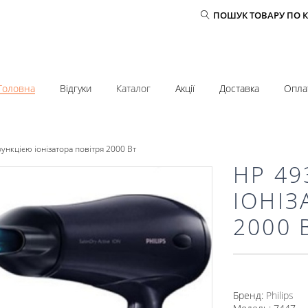
ПОШУК ТОВАРУ ПО 
Головна
Відгуки
Каталог
Акції
Доставка
Опла
ункцією іонізатора повітря 2000 Вт
HP 49
ІОНІЗ
2000 
Бренд:
Philips