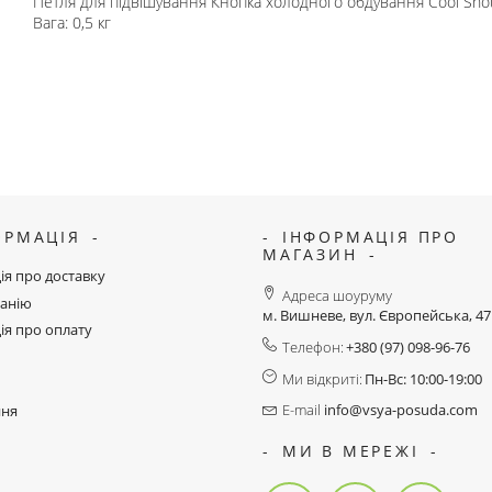
Петля для підвішування Кнопка холодного обдування Cool Shot
Вага: 0,5 кг
ОРМАЦІЯ
ІНФОРМАЦІЯ ПРО
МАГАЗИН
ія про доставку
Адреса шоуруму
анію
м. Вишневе, вул. Європейська, 4
ія про оплату
Телефон:
+380 (97) 098-96-76
Ми відкриті:
Пн-Вс: 10:00-19:00
E-mail
info@vsya-posuda.com
ння
МИ В МЕРЕЖІ