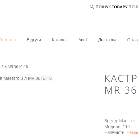
ПОШУК ТОВАРУ ПО 
Головна
Відгуки
Каталог
Акції
Доставка
Опла
o 3 л MR 3610-18
КАСТР
MR 36
Бренд:
Mаеstro
Модель: 114
Наявність:
Немає