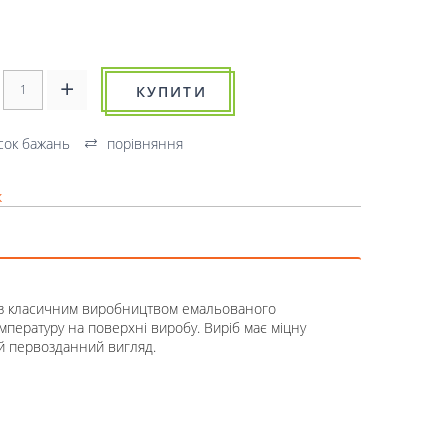
КУПИТИ
сок бажань
порівняння
к
у з класичним виробництвом емальованого
мпературу на поверхні виробу. Виріб має міцну
ій первозданний вигляд.