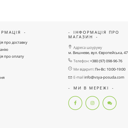
ОРМАЦІЯ
ІНФОРМАЦІЯ ПРО
МАГАЗИН
ія про доставку
Адреса шоуруму
анію
м. Вишневе, вул. Європейська, 4
ія про оплату
Телефон:
+380 (97) 098-96-76
Ми відкриті:
Пн-Вс: 10:00-19:00
E-mail
info@vsya-posuda.com
ння
МИ В МЕРЕЖІ