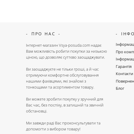
ПРО НАС
ІНФ
Інформац
Інтернет-магазин Vsya-posuda.com надає
Вам можливість робити покупки за низькою
Про комп
ціною, що дозволяє суттєво заощаджувати.
Інформац
Гарантія
Ви заощаджуєте не тільки гроші, а й час
Контакти
отримуючи комфортне обслуговування
Поверне
нашими фахівцями, які знайомі з
тонкощами та асортиментом товару.
Блог
Ви можете зробити покупку у зручний для
Вас час, без поспіху, в затишній та звичній
обстановці.
Ми завжди раді Вас проконсультувати та
допомогти з вибором товару!