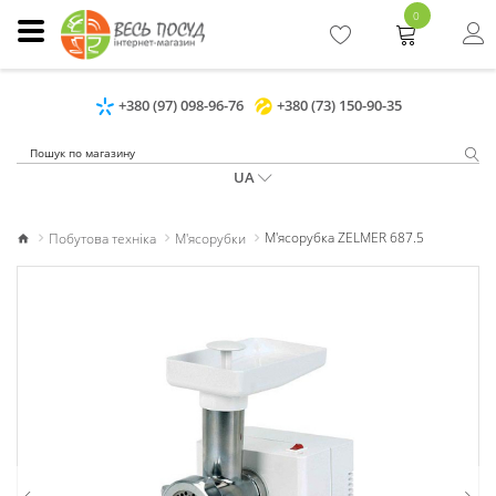
0
+380 (97) 098-96-76
+380 (73) 150-90-35
UA
Побутова техніка
М'ясорубки
М'ясорубка ZELMER 687.5