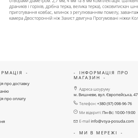
отворами діаметром: 2,7 мм, 4 мм та 8 мм Комплектація: шатків
драників і горіхів, дрібна терка, велика терка), соковитискач шн
приготування ковбас, млинок з регулюванням помелу, заванта
камера Двосторонній ніж Захист двигуна Прогумовані ніжки Кол
ОРМАЦІЯ
ІНФОРМАЦІЯ ПРО
МАГАЗИН
ія про доставку
Адреса шоуруму
анію
м. Вишневе, вул. Європейська, 4
ія про оплату
Телефон:
+380 (97) 098-96-76
Ми відкриті:
Пн-Вс: 10:00-19:00
E-mail
info@vsya-posuda.com
ння
МИ В МЕРЕЖІ