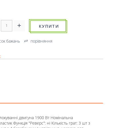
КУПИТИ
сок бажань
порівняння
к
локуванні двигуна 1900 Вт Номінальна
астик Функція "Реверс": ні Кількість грат: 3 шт з