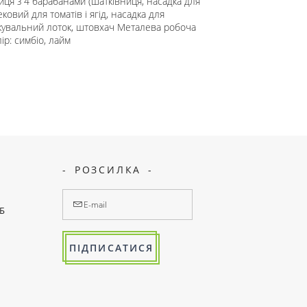
ниця з 4 барабанами (шатківниця, насадка для
ековий для томатів і ягід, насадка для
жувальний лоток, штовхач Металева робоча
ір: симбіо, лайм
РОЗСИЛКА
7Б
ПІДПИСАТИСЯ