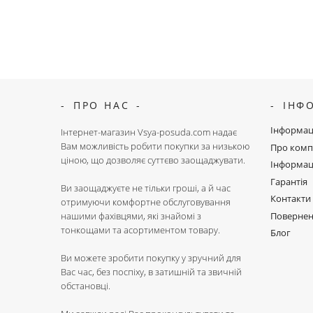
ПРО НАС
ІНФ
Інформац
Інтернет-магазин Vsya-posuda.com надає
Вам можливість робити покупки за низькою
Про комп
ціною, що дозволяє суттєво заощаджувати.
Інформац
Гарантія
Ви заощаджуєте не тільки гроші, а й час
Контакти
отримуючи комфортне обслуговування
Поверне
нашими фахівцями, які знайомі з
тонкощами та асортиментом товару.
Блог
Ви можете зробити покупку у зручний для
Вас час, без поспіху, в затишній та звичній
обстановці.