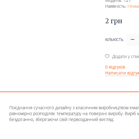
Модель: 127
Наявність:
Немає
2 грн
КІЛЬКІСТЬ
Додати у спи
0 відгуків
Написати відгу
Поєднання сучасного дизайну з класичним виробництвом емаль
рівномірно розподіляє температуру на поверхні виробу. Виріб м
бездоганно, зберігаючи свій первозданний вигляд.