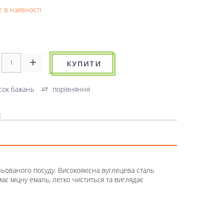
 в наявності
КУПИТИ
сок бажань
порівняння
к
ованого посуду. Високоякісна вуглецева сталь
ає міцну емаль, легко чиститься та виглядає