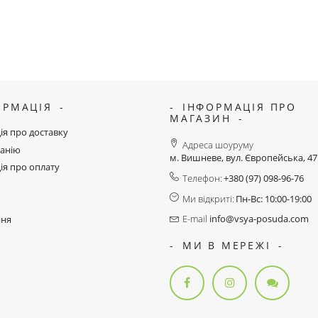
ОРМАЦІЯ
ІНФОРМАЦІЯ ПРО
МАГАЗИН
ія про доставку
Адреса шоуруму
анію
м. Вишневе, вул. Європейська, 4
ія про оплату
Телефон:
+380 (97) 098-96-76
Ми відкриті:
Пн-Вс: 10:00-19:00
E-mail
info@vsya-posuda.com
ння
МИ В МЕРЕЖІ