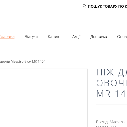
ПОШУК ТОВАРУ ПО 
Головна
Відгуки
Каталог
Акції
Доставка
Опла
овочів Maestro 9 см MR 1464
НІЖ 
ОВОЧІ
MR 14
Бренд:
Mаеstro