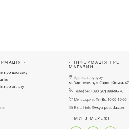
ОРМАЦІЯ
ІНФОРМАЦІЯ ПРО
МАГАЗИН
ія про доставку
Адреса шоуруму
анію
м. Вишневе, вул. Європейська, 4
ія про оплату
Телефон:
+380 (97) 098-96-76
Ми відкриті:
Пн-Вс: 10:00-19:00
E-mail
info@vsya-posuda.com
ння
МИ В МЕРЕЖІ