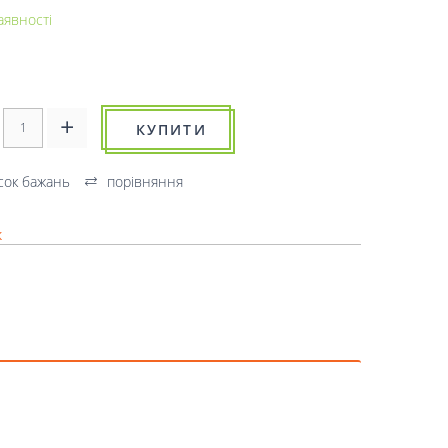
аявності
КУПИТИ
сок бажань
порівняння
к