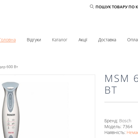
ПОШУК ТОВАРУ ПО 
Головна
Відгуки
Каталог
Акції
Доставка
Опла
ер 600 Вт
MSM 6
ВТ
Бренд:
Bosch
Модель: 7364
Наявність:
Немає