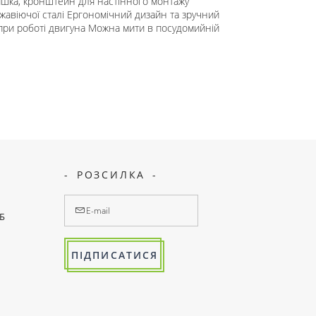
ришка, кронштейн для настінного монтажу
ржавіючої сталі Ергономічний дизайн та зручний
ї при роботі двигуна Можна мити в посудомийній
РОЗСИЛКА
7Б
ПІДПИСАТИСЯ