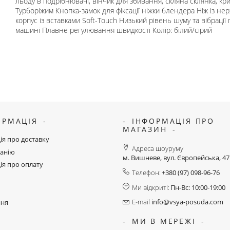
льоду в подрібнювачі, вінчик для збивання, скляна склянка, к
Турборіжим Кнопка-замок для фіксації ніжки блендера Ніж із не
корпус із вставками Soft-Touch Низький рівень шуму та вібраці
машині Плавне регулювання швидкості Колір: білий/сірий
ОРМАЦІЯ
ІНФОРМАЦІЯ ПРО
МАГАЗИН
ія про доставку
Адреса шоуруму
анію
м. Вишневе, вул. Європейська, 4
ія про оплату
Телефон:
+380 (97) 098-96-76
Ми відкриті:
Пн-Вс: 10:00-19:00
E-mail
info@vsya-posuda.com
ння
МИ В МЕРЕЖІ