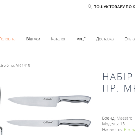
ПОШУК ТОВАРУ ПО 
Головна
Відгуки
Каталог
Акції
Доставка
Опла
tro 6 пр. MR 1410
НАБІР
ПР. M
Бренд:
Mаеstro
Модель: 13
Наявність:
Є в н