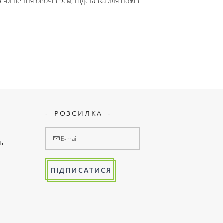
я чищення овочів 9см, Підставка для ножів
РОЗСИЛКА
7Б
ПІДПИСАТИСЯ