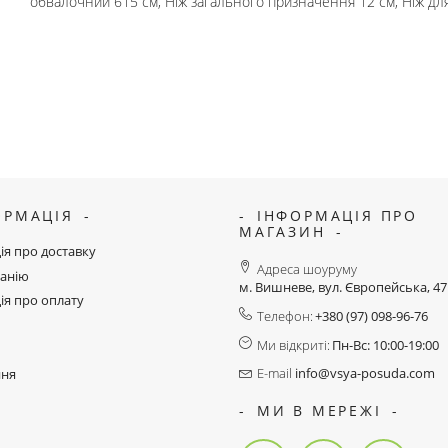
обвалочний 615 см, Ніж загального призначення 12 см, Ніж дл
ОРМАЦІЯ
ІНФОРМАЦІЯ ПРО
МАГАЗИН
ія про доставку
Адреса шоуруму
анію
м. Вишневе, вул. Європейська, 4
ія про оплату
Телефон:
+380 (97) 098-96-76
Ми відкриті:
Пн-Вс: 10:00-19:00
E-mail
info@vsya-posuda.com
ння
МИ В МЕРЕЖІ