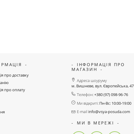
ОРМАЦІЯ
ІНФОРМАЦІЯ ПРО
МАГАЗИН
ія про доставку
Адреса шоуруму
анію
м. Вишневе, вул. Європейська, 4
ія про оплату
Телефон:
+380 (97) 098-96-76
Ми відкриті:
Пн-Вс: 10:00-19:00
E-mail
info@vsya-posuda.com
ння
МИ В МЕРЕЖІ