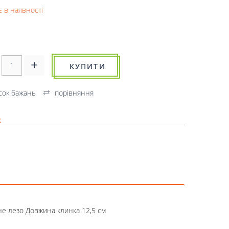
 в наявності
КУПИТИ
сок бажань
порівняння
к
не лезо Довжина клинка 12,5 см