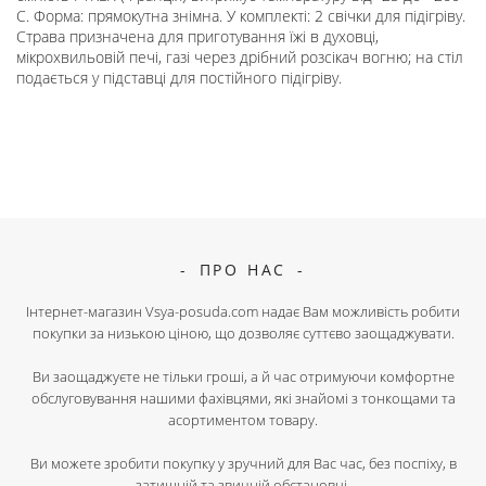
С. Форма: прямокутна знімна. У комплекті: 2 свічки для підігріву.
Страва призначена для приготування їжі в духовці,
мікрохвильовій печі, газі через дрібний розсікач вогню; на стіл
подається у підставці для постійного підігріву.
ПРО НАС
Інтернет-магазин Vsya-posuda.com надає Вам можливість робити
покупки за низькою ціною, що дозволяє суттєво заощаджувати.
Ви заощаджуєте не тільки гроші, а й час отримуючи комфортне
обслуговування нашими фахівцями, які знайомі з тонкощами та
асортиментом товару.
Ви можете зробити покупку у зручний для Вас час, без поспіху, в
затишній та звичній обстановці.