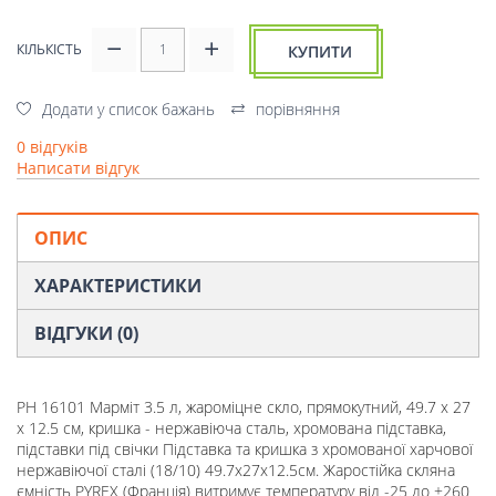
КІЛЬКІСТЬ
КУПИТИ
Додати у список бажань
порівняння
0 відгуків
Написати відгук
ОПИС
ХАРАКТЕРИСТИКИ
ВІДГУКИ (0)
РН 16101 Марміт 3.5 л, жароміцне скло, прямокутний, 49.7 х 27
х 12.5 см, кришка - нержавіюча сталь, хромована підставка,
підставки під свічки Підставка та кришка з хромованої харчової
нержавіючої сталі (18/10) 49.7x27x12.5см. Жаростійка скляна
ємність PYREX (Франція) витримує температуру від -25 до +260