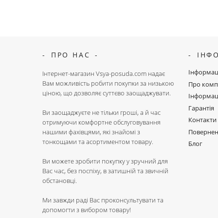
ПРО НАС
ІНФ
Інформац
Інтернет-магазин Vsya-posuda.com надає
Вам можливість робити покупки за низькою
Про комп
ціною, що дозволяє суттєво заощаджувати.
Інформац
Гарантія
Ви заощаджуєте не тільки гроші, а й час
Контакти
отримуючи комфортне обслуговування
Поверне
нашими фахівцями, які знайомі з
тонкощами та асортиментом товару.
Блог
Ви можете зробити покупку у зручний для
Вас час, без поспіху, в затишній та звичній
обстановці.
Ми завжди раді Вас проконсультувати та
допомогти з вибором товару!