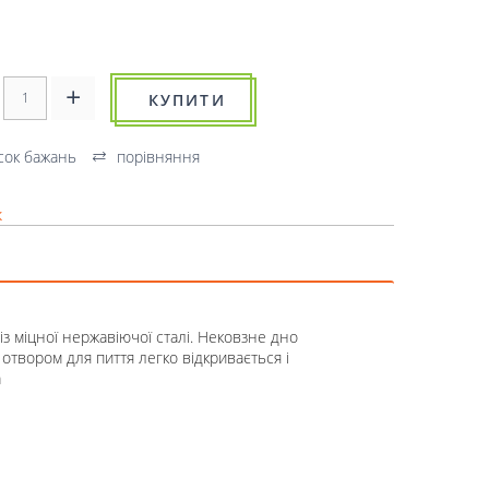
КУПИТИ
сок бажань
порівняння
к
з міцної нержавіючої сталі. Нековзне дно
отвором для пиття легко відкривається і
а