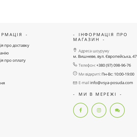
ОРМАЦІЯ
ІНФОРМАЦІЯ ПРО
МАГАЗИН
ія про доставку
Адреса шоуруму
анію
м. Вишневе, вул. Європейська, 4
ія про оплату
Телефон:
+380 (97) 098-96-76
Ми відкриті:
Пн-Вс: 10:00-19:00
E-mail
info@vsya-posuda.com
ння
МИ В МЕРЕЖІ