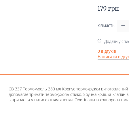
179 грн
КІЛЬКІСТЬ
Додати у спи
0 відгуків
Написати відгу
СВ 337 Термокухоль 380 мл Корпус термокружки виготовлений і
допомагає тримати термокухоль стійко. Зручна кришка-клапан з 
закривається натисканням кнопки. Оригінальна кольорова гам