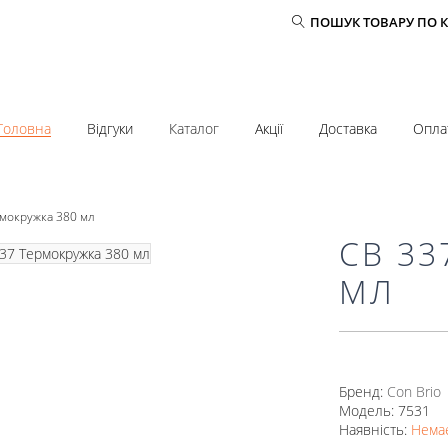
ПОШУК ТОВАРУ ПО 
Головна
Відгуки
Каталог
Акції
Доставка
Опла
рмокружка 380 мл
СВ 33
МЛ
Бренд:
Con Brio
Модель: 7531
Наявність:
Немає