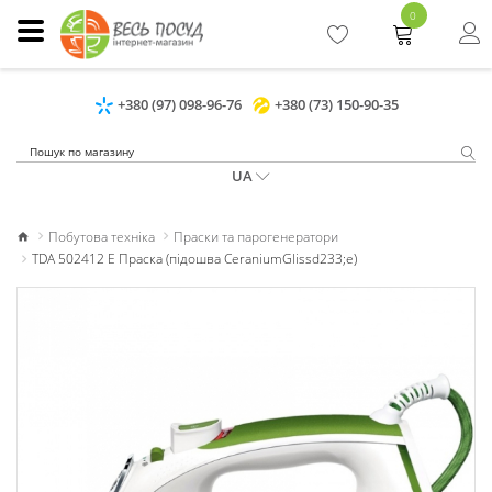
0
+380 (97) 098-96-76
+380 (73) 150-90-35
UA
Побутова техніка
Праски та парогенератори
TDA 502412 E Праска (підошва CeraniumGlissd233;e)