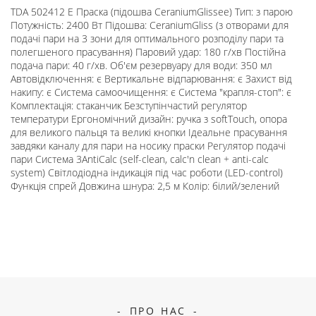
TDA 502412 E Праска (підошва CeraniumGlissее) Тип: з парою
Потужність: 2400 Вт Підошва: CeraniumGliss (з отворами для
подачі пари на 3 зони для оптимального розподілу пари та
полегшеного прасування) Паровий удар: 180 г/хв Постійна
подача пари: 40 г/хв. Об'єм резервуару для води: 350 мл
Автовідключення: є Вертикальне відпарювання: є Захист від
накипу: є Система самоочищення: є Система "крапля-стоп": є
Комплектація: стаканчик Безступінчастий регулятор
температури Ергономічний дизайн: ручка з softTouch, опора
для великого пальця та великі кнопки Ідеальне прасування
завдяки каналу для пари на носику праски Регулятор подачі
пари Система 3AntiCalc (self-clean, calc'n clean + аnti-calc
system) Світлодіодна індикація під час роботи (LED-control)
Функція спрей Довжина шнура: 2,5 м Колір: білий/зелений
ПРО НАС