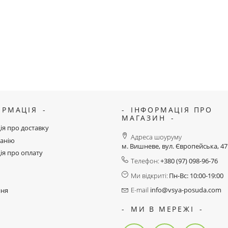
ОРМАЦІЯ
ІНФОРМАЦІЯ ПРО
МАГАЗИН
ія про доставку
Адреса шоуруму
анію
м. Вишневе, вул. Європейська, 4
ія про оплату
Телефон:
+380 (97) 098-96-76
Ми відкриті:
Пн-Вс: 10:00-19:00
E-mail
info@vsya-posuda.com
ння
МИ В МЕРЕЖІ