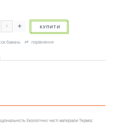
КУПИТИ
сок бажань
порівняння
к
кціональність Екологічно чисті матеріали Термос