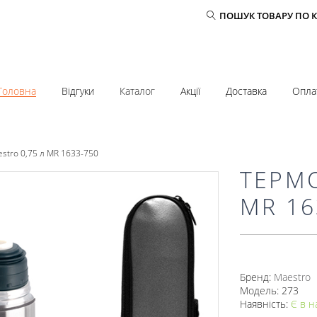
ПОШУК ТОВАРУ ПО 
Головна
Відгуки
Каталог
Акції
Доставка
Опла
stro 0,75 л MR 1633-750
ТЕРМО
MR 16
Бренд:
Mаеstro
Модель: 273
Наявність:
Є в н