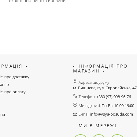
екологічно чистої сировини
ОРМАЦІЯ
ІНФОРМАЦІЯ ПРО
МАГАЗИН
ія про доставку
Адреса шоуруму
анію
м. Вишневе, вул. Європейська, 4
ія про оплату
Телефон:
+380 (97) 098-96-76
Ми відкриті:
Пн-Вс: 10:00-19:00
E-mail
info@vsya-posuda.com
ння
МИ В МЕРЕЖІ