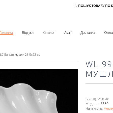
ПОШУК ТОВАРУ ПО 
Головна
Відгуки
Каталог
Акції
Доставка
Опла
87 Блюдо-мушля 23,5x22 см
WL-9
МУШЛ
Бренд:
Wilmax
Модель: 6580
Наявність:
Немає