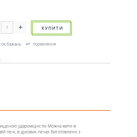
КУПИТИ
сок бажань
порівняння
к
вищеною удароміцністю Можна мити в
й печі, в духових печах Виготовлено з