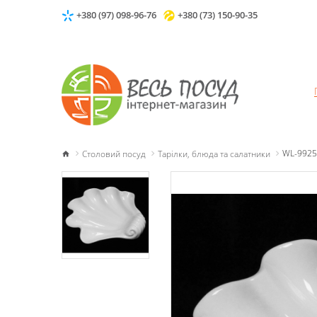
+380 (97) 098-96-76
+380 (73) 150-90-35
Столовий посуд
Тарілки, блюда та салатники
WL-9925