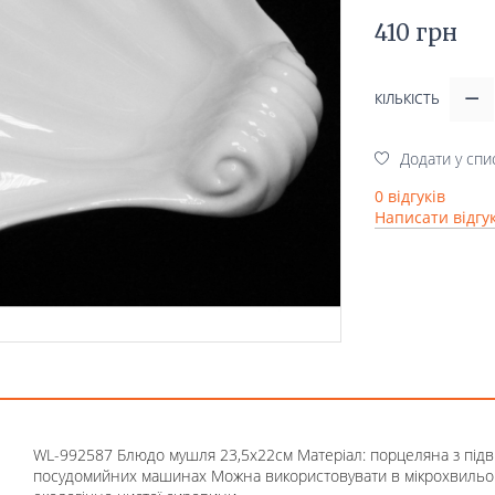
410 грн
КІЛЬКІСТЬ
Додати у спи
0 відгуків
Написати відгу
WL-992587 Блюдо мушля 23,5x22см Матеріал: порцеляна з під
посудомийних машинах Можна використовувати в мікрохвильові