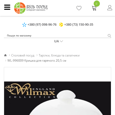
0
+380 (97) 098-96-76
+380 (73) 150-90-35
UA
Столовий посуд
Тарілки, блюда та салатники
WL-996009 Кришка для гарячого 20,5 см