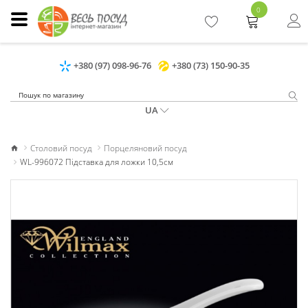
0
+380 (97) 098-96-76
+380 (73) 150-90-35
UA
Столовий посуд
Порцеляновий посуд
WL-996072 Підставка для ложки 10,5см