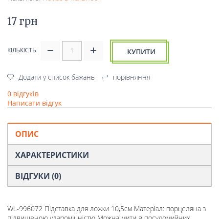
17 грн
КІЛЬКІСТЬ
КУПИТИ
Додати у список бажань
порівняння
0 відгуків
Написати відгук
ОПИС
ХАРАКТЕРИСТИКИ
ВІДГУКИ (0)
WL-996072 Підставка для ложки 10,5см Матеріал: порцеляна з
підвищеною удароміцністю Можна мити в посудомийних