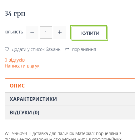
34 грн
КІЛЬКІСТЬ
КУПИТИ
Додати у список бажань
порівняння
0 відгуків
Написати відгук
ОПИС
ХАРАКТЕРИСТИКИ
ВІДГУКИ (0)
WL-996094 Підставка для паличок Матеріал: порцеляна з
підвищеною удароміцністю Можна мити в посудомийних