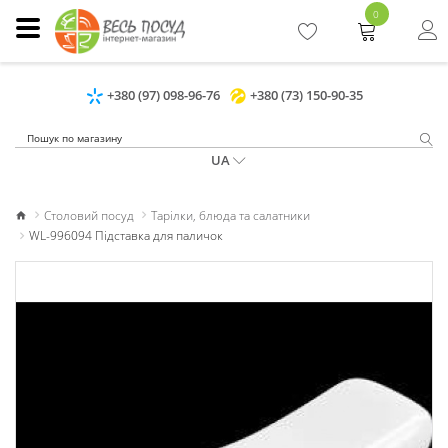
0
+380 (97) 098-96-76
+380 (73) 150-90-35
UA
Столовий посуд
Тарілки, блюда та салатники
WL-996094 Підставка для паличок